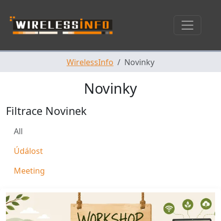
Skip navigation
WirelessInfo
Novinky
Novinky
Filtrace Novinek
All
Údálost
Meeting