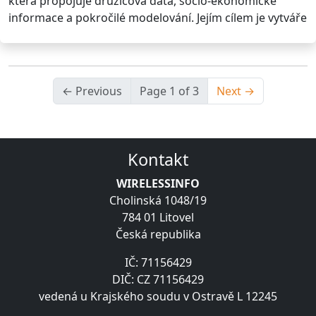
která propojuje družicová data, socio-ekonomické
informace a pokročilé modelování. Jejím cílem je vytváře
← Previous
Page 1 of 3
Next →
Kontakt
WIRELESSINFO
Cholinská 1048/19
784 01 Litovel
Česká republika
IČ: 71156429
DIČ: CZ 71156429
vedená u Krajského soudu v Ostravě L 12245