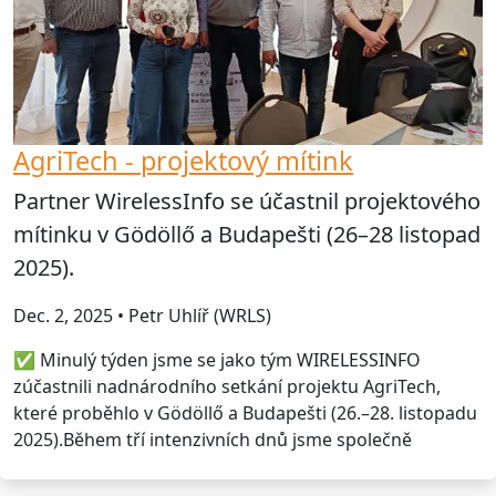
AgriTech - projektový mítink
Partner WirelessInfo se účastnil projektového
mítinku v Gödöllő a Budapešti (26–28 listopad
2025).
Dec. 2, 2025 • Petr Uhlíř (WRLS)
✅ Minulý týden jsme se jako tým WIRELESSINFO
zúčastnili nadnárodního setkání projektu AgriTech,
které proběhlo v Gödöllő a Budapešti (26.–28. listopadu
2025).Během tří intenzivních dnů jsme společně