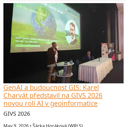
GenAI a budoucnost GIS: Karel
Charvát představil na GIVS 2026
novou roli AI v geoinformatice
GIVS 2026
May 9, 2026 • Šárka Horáková (WRLS)