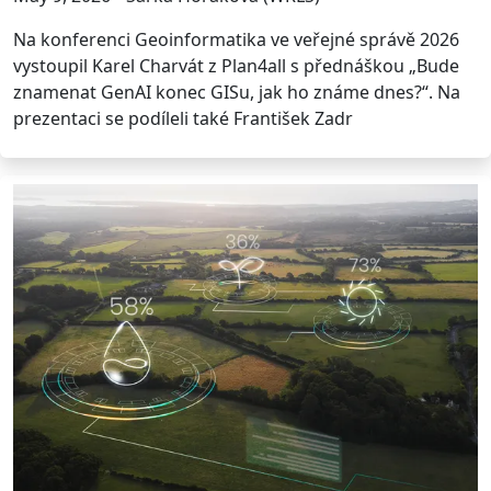
Na konferenci Geoinformatika ve veřejné správě 2026
vystoupil Karel Charvát z Plan4all s přednáškou „Bude
znamenat GenAI konec GISu, jak ho známe dnes?“. Na
prezentaci se podíleli také František Zadr