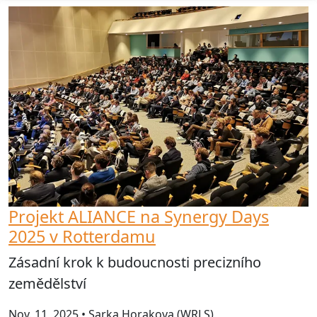
Projekt ALIANCE na Synergy Days
2025 v Rotterdamu
Zásadní krok k budoucnosti precizního
zemědělství
Nov. 11, 2025 • Sarka Horakova (WRLS)