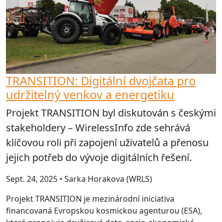
TRANSITION: Digitální dvojčata pro
udržitelný venkov a energetiku
Projekt TRANSITION byl diskutován s českými
stakeholdery – WirelessInfo zde sehrává
klíčovou roli při zapojení uživatelů a přenosu
jejich potřeb do vývoje digitálních řešení.
Sept. 24, 2025 • Sarka Horakova (WRLS)
Projekt TRANSITION je mezinárodní iniciativa
financovaná Evropskou kosmickou agenturou (ESA),