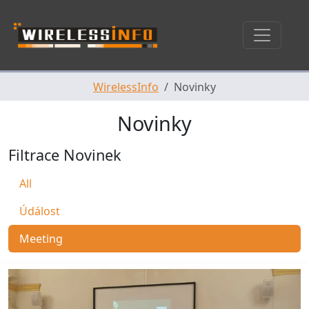
Skip navigation
WirelessInfo
Novinky
Novinky
Filtrace Novinek
All
Údálost
Meeting