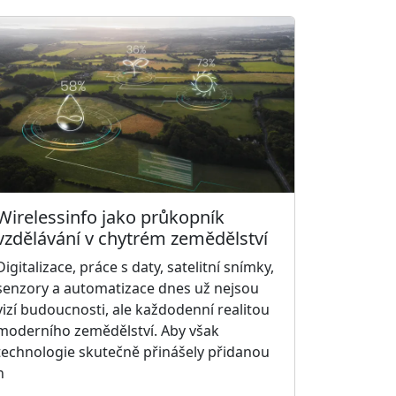
Wirelessinfo jako průkopník
vzdělávání v chytrém zemědělství
Digitalizace, práce s daty, satelitní snímky,
senzory a automatizace dnes už nejsou
vizí budoucnosti, ale každodenní realitou
moderního zemědělství. Aby však
technologie skutečně přinášely přidanou
h