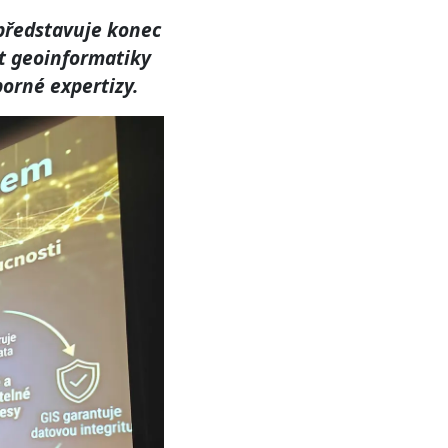
představuje konec
st geoinformatiky
borné expertizy.