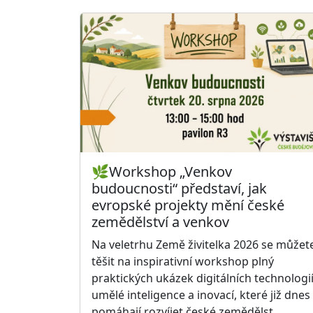
🌿Workshop „Venkov
budoucnosti“ představí, jak
evropské projekty mění české
zemědělství a venkov
Na veletrhu Země živitelka 2026 se můžet
těšit na inspirativní workshop plný
praktických ukázek digitálních technologií
umělé inteligence a inovací, které již dnes
pomáhají rozvíjet české zemědělst