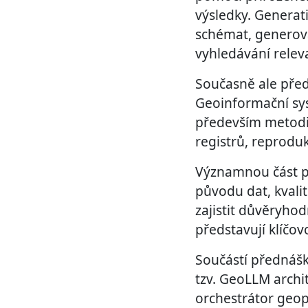
výsledky. Generat
schémat, generov
vyhledávání relev
Současně ale před
Geoinformační sys
především metodic
registrů, reprod
Významnou část pr
původu dat, kvali
zajistit důvěryho
představují klíčo
Součástí přednášk
tzv. GeoLLM archi
orchestrátor geop