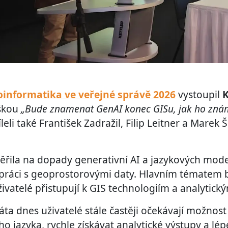
informatika ve veřejné správě 2026
vystoupil
K
áškou
„Bude znamenat GenAI konec GISu, jak ho zná
eli také František Zadražil, Filip Leitner a Marek Š
řila na dopady generativní AI a jazykových mode
 práci s geoprostorovými daty. Hlavním tématem
ivatelé přistupují k GIS technologiím a analytick
ta dnes uživatelé stále častěji očekávají možnost
 jazyka, rychle získávat analytické výstupy a lép