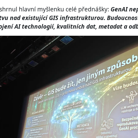
shrnul hlavní myšlenku celé přednášky:
GenAI ne
stvu nad existující GIS infrastrukturou. Budoucno
jení AI technologií, kvalitních dat, metadat a od