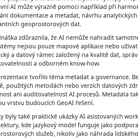
ivní AI může výrazně pomoci například při harmo
ání dokumentace a metadat, návrhu analytickýc
antních geoprostorových dat.
náška zdůraznila, že AI nemůže nahradit samotné
témy nejsou pouze mapové aplikace nebo uživate
ký a datový rámec založený na kvalitě dat, správě
ukovatelnosti a odborném know-how.
ezentace tvořilo téma metadat a governance. Be
tě, použitých metodách nebo verzích datových zd
dnost ani auditovatelnost AI procesů. Metadata ta
vou vrstvu budoucích GeoAI řešení.
y byly také praktické ukázky AI asistovaných wor
tektury, kde jazykový model funguje jako podpor
rostorových služeb, nikoliv jako náhrada lidskéh