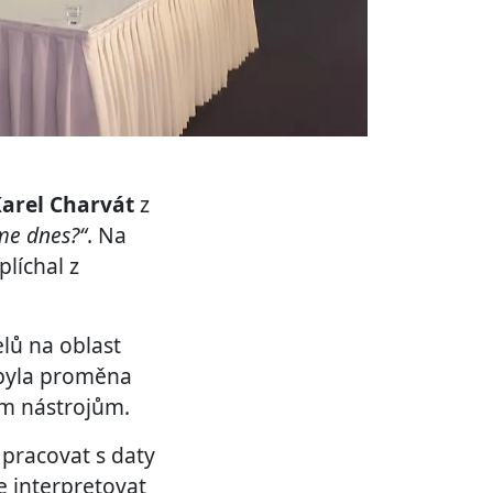
arel Charvát
z
me dnes?“
. Na
plíchal z
lů na oblast
 byla proměna
ým nástrojům.
 pracovat s daty
e interpretovat