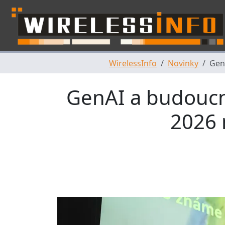
Skip navigation
WirelessInfo
Novinky
GenA
GenAI a budoucno
2026 