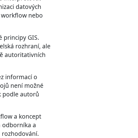
nizaci datových
h workflow nebo
 principy GIS.
lská rozhraní, ale
 autoritativních
z informací o
rojů není možné
k podle autorů
kflow a koncept
a odborníka a
o rozhodování.