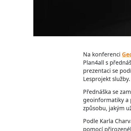
Na konferenci
Geo
Plan4all s předn
prezentaci se podíl
Lesprojekt služby.
Přednáška se zamě
geoinformatiky a
způsobu, jakým už
Podle Karla Charvá
pomocí přirozeného