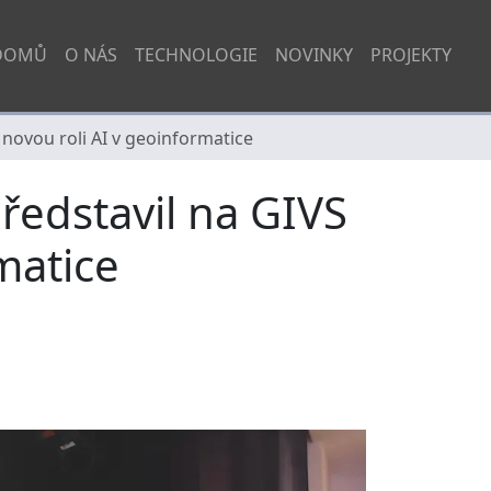
DOMŮ
O NÁS
TECHNOLOGIE
NOVINKY
PROJEKTY
novou roli AI v geoinformatice
ředstavil na GIVS
matice