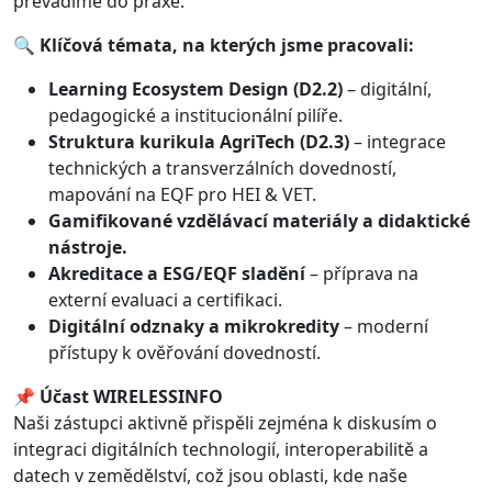
převádíme do praxe.
🔍
Klíčová témata, na kterých jsme pracovali:
Learning Ecosystem Design (D2.2)
– digitální,
pedagogické a institucionální pilíře.
Struktura kurikula AgriTech (D2.3)
– integrace
technických a transverzálních dovedností,
mapování na EQF pro HEI & VET.
Gamifikované vzdělávací materiály a didaktické
nástroje.
Akreditace a ESG/EQF sladění
– příprava na
externí evaluaci a certifikaci.
Digitální odznaky a mikrokredity
– moderní
přístupy k ověřování dovedností.
📌
Účast WIRELESSINFO
Naši zástupci aktivně přispěli zejména k diskusím o
integraci digitálních technologií, interoperabilitě a
datech v zemědělství, což jsou oblasti, kde naše