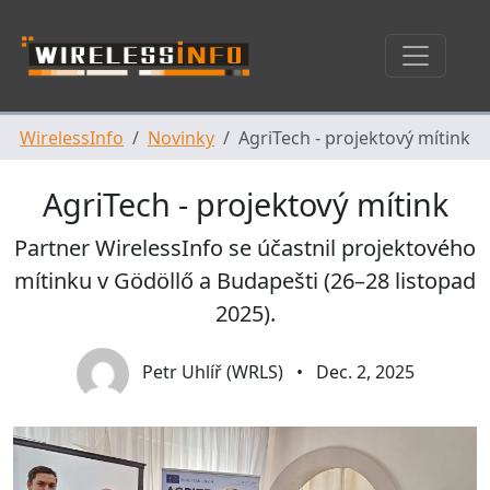
Skip navigation
WirelessInfo
Novinky
AgriTech - projektový mítink
AgriTech - projektový mítink
Partner WirelessInfo se účastnil projektového
mítinku v Gödöllő a Budapešti (26–28 listopad
2025).
Petr Uhlíř (WRLS)
•
Dec. 2, 2025