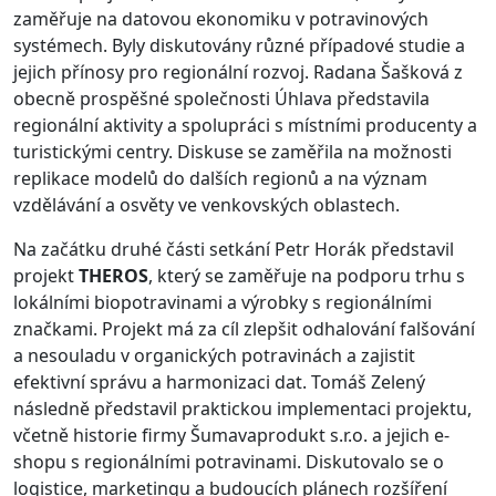
zaměřuje na datovou ekonomiku v potravinových
systémech. Byly diskutovány různé případové studie a
jejich přínosy pro regionální rozvoj. Radana Šašková z
obecně prospěšné společnosti Úhlava představila
regionální aktivity a spolupráci s místními producenty a
turistickými centry. Diskuse se zaměřila na možnosti
replikace modelů do dalších regionů a na význam
vzdělávání a osvěty ve venkovských oblastech.
Na začátku druhé části setkání Petr Horák představil
projekt
THEROS
, který se zaměřuje na podporu trhu s
lokálními biopotravinami a výrobky s regionálními
značkami. Projekt má za cíl zlepšit odhalování falšování
a nesouladu v organických potravinách a zajistit
efektivní správu a harmonizaci dat. Tomáš Zelený
následně představil praktickou implementaci projektu,
včetně historie firmy Šumavaprodukt s.r.o. a jejich e-
shopu s regionálními potravinami. Diskutovalo se o
logistice, marketingu a budoucích plánech rozšíření