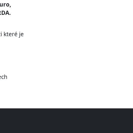
uro,
RDA.
 které je
ech