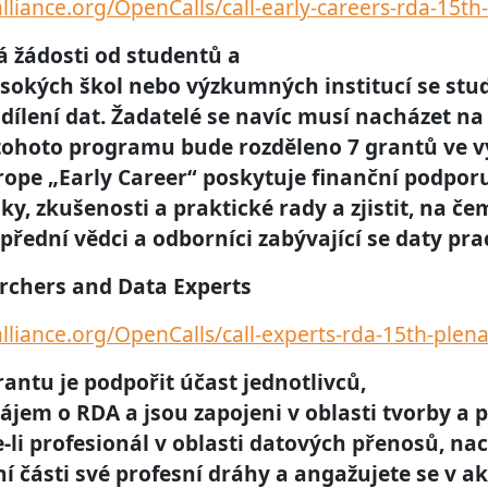
alliance.org/OpenCalls/call-early-careers-rda-15th
 žádosti od studentů a
ysokých škol nebo výzkumných institucí se stu
ílení dat. Žadatelé se navíc musí nacházet na
 tohoto programu bude rozděleno 7 grantů ve vý
pe „Early Career“ poskytuje finanční podporu 
ky, zkušenosti a praktické rady a zjistit, na če
řední vědci a odborníci zabývající se daty prac
archers and Data Experts
alliance.org/OpenCalls/call-experts-rda-15th-plen
antu je podpořit účast jednotlivců,
zájem o RDA a jsou zapojeni v oblasti tvorby a 
-li profesionál v oblasti datových přenosů, nac
í části své profesní dráhy a angažujete se v ak