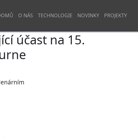
DOMŮ
O NÁS
TECHNOLOGIE
NOVINKY
PROJEKTY
cí účast na 15.
ourne
plenárním