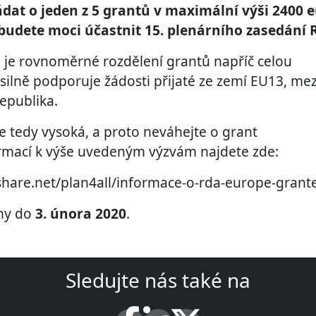
dat o jeden z 5 grantů v maximální výši 2400 e
budete moci účastnit 15. plenárního zasedání 
je rovnoměrné rozdělení grantů napříč celou
ilně podporuje žádosti přijaté ze zemí EU13, mezi
epublika.
e tedy vysoká, a proto neváhejte o grant
ormací k výše uvedeným výzvám najdete zde:
share.net/plan4all/informace-o-rda-europe-grant
eny do
3. února 2020
.
Sledujte nás také na