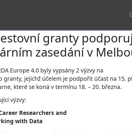
estovní granty podporují
árním zasedání v Melb
RDA Europe 4.0 byly vypsány 2 výzvy na
 granty, jejichž účelem je podpořit účast na 15. 
rne, které se koná v termínu 18. – 20. března.
jící výzvy:
y Career Researchers and
rking with Data