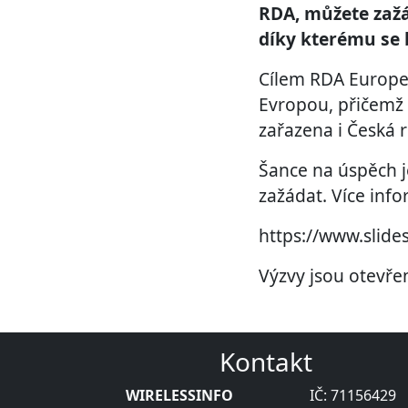
RDA, můžete zažá
díky kterému se 
Cílem RDA Europe 
Evropou, přičemž s
zařazena i Česká r
Šance na úspěch j
zažádat. Více inf
https://www.slide
Výzvy jsou otevř
Kontakt
WIRELESSINFO
IČ: 71156429