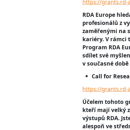
https://grants.rd-
RDA Europe hledá
profesionálů z v
zaměřenými na sd
kariéry. V rámci
Program RDA Euro
sdílet své myšlen
v současné době p
Call for Rese
https://grants.rd-
Účelem tohoto gr
kteří mají velký 
výstupů RDA. Jste
alespoň ve středn