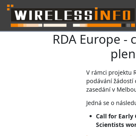
RDA Europe - c
Skip navigation
plen
V rámci projektu 
podávání žádostí o
zasedání v Melbou
Jedná se o následu
Call for Earl
Scientists wo