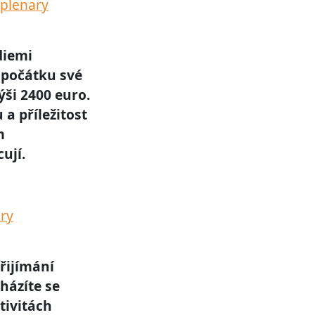
-plenary
diemi
 počátku své
ši 2400 euro.
a příležitost
m
ují.
ary
přijímání
házíte se
tivitách