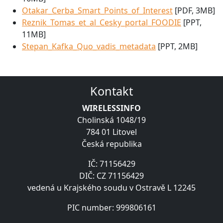
Otakar_Cerba_Smart_Points_of_Interest
[PDF, 3MB]
Reznik_Tomas_et_al_Cesky_portal_FOODIE
[PPT,
11MB]
Stepan_Kafka_Quo_vadis_metadata
[PPT, 2MB]
Kontakt
WIRELESSINFO
Cholinská 1048/19
784 01 Litovel
Česká republika
IČ: 71156429
DIČ: CZ 71156429
vedená u Krajského soudu v Ostravě L 12245
PIC number: 999806161