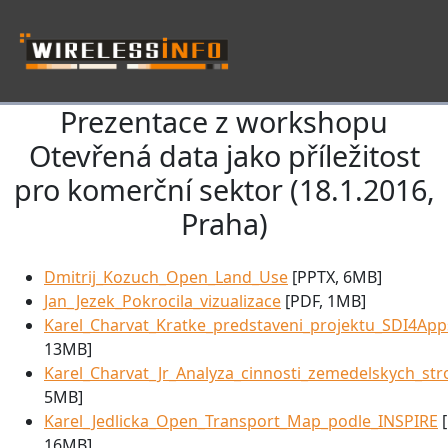
Prezentace z workshopu
Skip navigation
Otevřená data jako příležitost
pro komerční sektor (18.1.2016,
Praha)
Dmitrij_Kozuch_Open_Land_Use
[PPTX, 6MB]
Jan_Jezek_Pokrocila_vizualizace
[PDF, 1MB]
Karel_Charvat_Kratke_predstaveni_projektu_SDI4A
13MB]
Karel_Charvat_Jr_Analyza_cinnosti_zemedelskych_str
5MB]
Karel_Jedlicka_Open_Transport_Map_podle_INSPIRE
[
16MB]