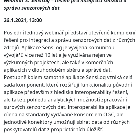
Webinář 3: SensLog – řešení pro integraci senzorů a
správu senzorových dat
26.1.2021, 13:00
Poslední lednový webinář představí otevřené komplexní
řešení pro integraci a správu senzorových dat z různých
zdrojů. Aplikace SensLog je vyvíjena komunitou
vývojářů více než 10 let a je využívána nejen ve
výzkumných projektech, ale také v komerčních
aplikacích v dlouhodobém sběru a správě dat.
Postupně kolem samotné aplikace SensLog vzniká celá
sada komponent, které rozšiřují funkcionalitu původní
aplikace především z hlediska interoperability řešení,
ale také z pohledu analytických možností zpracování
surových senzorových dat. Interoperabilita aplikace je
cílena na standardy vydávané konsorciem OGC, ale
jednotlivé konektory umožňují sbírat data od různých
poskytovatelů dat z proprietárních úložišť.