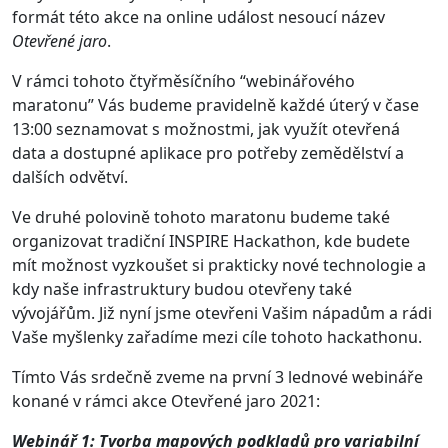
formát této akce na online událost nesoucí název
Otevřené jaro
.
V rámci tohoto čtyřměsíčního “webinářového
maratonu” Vás budeme pravidelně každé úterý v čase
13:00 seznamovat s možnostmi, jak využít otevřená
data a dostupné aplikace pro potřeby zemědělství a
dalších odvětví.
Ve druhé polovině tohoto maratonu budeme také
organizovat tradiční INSPIRE Hackathon, kde budete
mít možnost vyzkoušet si prakticky nové technologie a
kdy naše infrastruktury budou otevřeny také
vývojářům. Již nyní jsme otevřeni Vašim nápadům a rádi
Vaše myšlenky zařadíme mezi cíle tohoto hackathonu.
Tímto Vás srdečně zveme na první 3 lednové webináře
konané v rámci akce Otevřené jaro 2021:
Webinář 1: Tvorba mapových podkladů pro variabilní