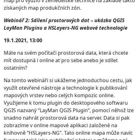
map pro využití v zemědělské technice na základě takto
získaných map produkčních zón.
Webinář 2: Sdílení prostorových dat – ukázka QGIS
LayMan Pluginu a HSLayers-NG webové technologie
19.1.2021, 13:00
Máte na svém počítači prostorová data, která chcete
mít dostupná i online ať pro sebe anebo je sdílet
ostatním?
Na tomto webináři si ukážeme jednoduchou cestu, jak
využít otevřené nástroje a technologie k publikování
mapových vrstev nebo celých kompozic online.
Využijeme k tomu plugin do desktopového softwaru
QGIS nazvaný “LayMan QGIS Plugin”, pomocí něhož lze
snadno nahrát prostorová data na server. Data si pak
zobrazíme v online mapové aplikaci založené na
knihovně “HSLayers-NG”. Tato online mapa může navíc