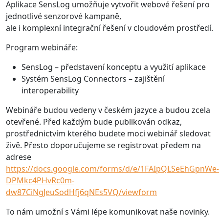
Aplikace SensLog umožňuje vytvořit webové řešení pro
jednotlivé senzorové kampaně,
ale i komplexní integrační řešení v cloudovém prostředí.
Program webináře:
SensLog – představení konceptu a využití aplikace
Systém SensLog Connectors – zajištění
interoperability
Webináře budou vedeny v českém jazyce a budou zcela
otevřené. Před každým bude publikován odkaz,
prostřednictvím kterého budete moci webinář sledovat
živě. Přesto doporučujeme se registrovat předem na
adrese
https://docs.google.com/forms/d/e/1FAIpQLSeEhGpnWe-
DPMkc4PHvRc0m-
dw87CiNgJeuSodHfj6qNEs5VQ/viewform
To nám umožní s Vámi lépe komunikovat naše novinky.