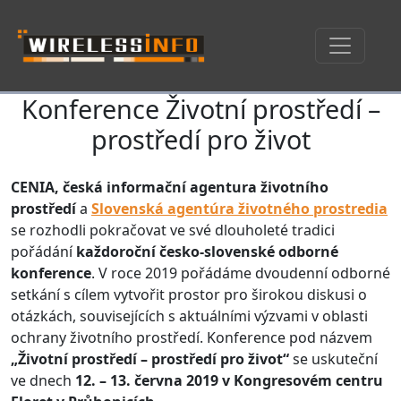
Konference Životní prostředí –
Skip navigation
prostředí pro život
CENIA, česká informační agentura životního
prostředí
a
Slovenská agentúra životného prostredia
se rozhodli pokračovat ve své dlouholeté tradici
pořádání
každoroční česko-slovenské odborné
konference
. V roce 2019 pořádáme dvoudenní odborné
setkání s cílem vytvořit prostor pro širokou diskusi o
otázkách, souvisejících s aktuálními výzvami v oblasti
ochrany životního prostředí. Konference pod názvem
„Životní prostředí – prostředí pro život“
se uskuteční
ve dnech
12. – 13. června 2019 v Kongresovém centru