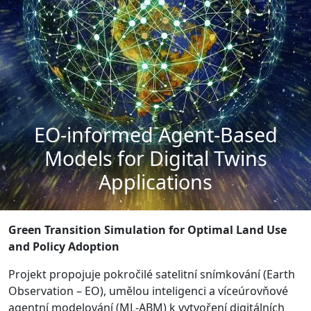
EO-informed Agent-Based
Models for Digital Twins
Applications
Green Transition Simulation for Optimal Land Use
and Policy Adoption
Projekt propojuje pokročilé satelitní snímkování (Earth
Observation – EO), umělou inteligenci a víceúrovňové
agentní modelování (ML-ABM) k vytvoření digitálních