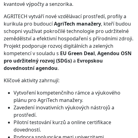
kvantové výpočty a senzorika.
AGRITECH vytváří nové vzdělávací prostředí, profily a
kurikula pro budoucí
AgriTech manažery
, kteří budou
schopni využívat pokročilé technologie pro udržitelné
zemědělství a efektivní hospodaření s přírodními zdroji.
Projekt podporuje rozvoj digitálních a zelených
kompetencí v souladu s
EU Green Deal
,
Agendou OSN
pro udržitelný rozvoj (SDGs)
a
Evropskou
dovednostní agendou
.
Klíčové aktivity zahrnují:
Vytvoření kompetenčního rámce a výukového
plánu pro AgriTech manažery.
Zavedení inovativních výukových nástrojů a
prostředí.
Pilotní testování kurzů a online certifikace
dovedností.
Podpora spolupráce mezi univerzitami,