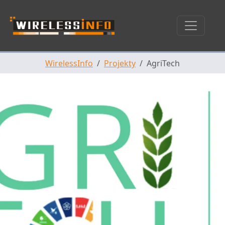
Skip navigation
WirelessInfo
Projekty
AgriTech