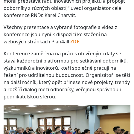
mohli představit řadu inovativních projektů a propojit
odborníky z různých oblastí,“ uvedl organizátor celé
konference RNDr. Karel Charvát.
Všechny prezentace a vybrané fotografie a videa z
konference jsou nyní k dispozici ke stažení na
webových stránkách Plan4all
ZDE
.
Konference zaměřená na práci s otevřenými daty se
stává každoroční platformou pro setkávání odborníků,
výzkumníků a inovátorů, kteří společně pracují na
řešení pro udržitelnou budoucnost. Organizátoři se těší
na další ročník, který opět přinese nové projekty, trendy
a rozšíří dialog mezi odborníky, veřejnou správnou i
podnikatelskou sférou.