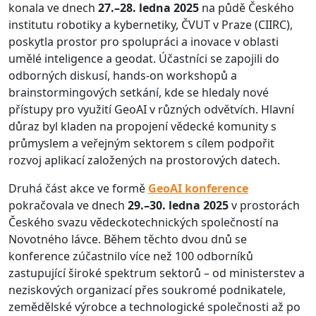
konala ve dnech
27.–28. ledna 2025
na půdě Českého
institutu robotiky a kybernetiky, ČVUT v Praze (CIIRC),
poskytla prostor pro spolupráci a inovace v oblasti
umělé inteligence a geodat. Účastníci se zapojili do
odborných diskusí, hands-on workshopů a
brainstormingových setkání, kde se hledaly nové
přístupy pro využití GeoAI v různých odvětvích. Hlavní
důraz byl kladen na propojení vědecké komunity s
průmyslem a veřejným sektorem s cílem podpořit
rozvoj aplikací založených na prostorových datech.
Druhá část akce ve formě
GeoAI konference
pokračovala ve dnech
29.–30. ledna 2025
v prostorách
Českého svazu vědeckotechnických společností na
Novotného lávce. Během těchto dvou dnů se
konference zúčastnilo více než 100 odborníků
zastupující široké spektrum sektorů – od ministerstev a
neziskových organizací přes soukromé podnikatele,
zemědělské výrobce a technologické společnosti až po