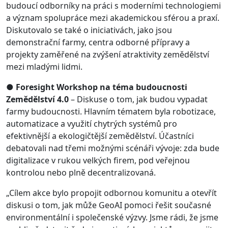
budoucí odborníky na práci s moderními technologiemi
a význam spolupráce mezi akademickou sférou a praxí.
Diskutovalo se také o iniciativách, jako jsou
demonstrační farmy, centra odborné přípravy a
projekty zaměřené na zvýšení atraktivity zemědělství
mezi mladými lidmi.
●
Foresight Workshop na téma budoucnosti
Zemědělství 4.0
– Diskuse o tom, jak budou vypadat
farmy budoucnosti. Hlavním tématem byla robotizace,
automatizace a využití chytrých systémů pro
efektivnější a ekologičtější zemědělství. Účastníci
debatovali nad třemi možnými scénáři vývoje: zda bude
digitalizace v rukou velkých firem, pod veřejnou
kontrolou nebo plně decentralizovaná.
„Cílem akce bylo propojit odbornou komunitu a otevřít
diskusi o tom, jak může GeoAI pomoci řešit současné
environmentální i společenské výzvy. Jsme rádi, že jsme