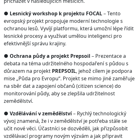
přicházet v následujících měsících.
●
Lesnický workshop k projektu FOCAL
– Tento
evropský projekt propojuje moderní technologie s
ochranou lesů. Vyvíjí platformu, která umožní lépe řídit
lesnické procesy a využívat umělou inteligenci pro
efektivnější správu krajiny.
●
Ochrana půdy a projekt Prepsoil
– Prezentace a
debata na téma udržitelného hospodaření s půdou s
důrazem na projekt
PREPSOIL
, jehož cílem je podpora
mise „Půda pro Evropu“. Projekt se mimo jiné zaměřuje
na sběr dat a zapojení občanů (citizen science) do
monitorování půdy, aby se zlepšila udržitelnost
zemědělství.
●
Vzdělávání v zemědělství
– Rychlý technologický
vývoj znamená, že i v zemědělství je potřeba stále se
učit nové věci. Účastníci se dozvěděli, jak přizpůsobit
vzdělávací programy novým výzvám a jak připravit