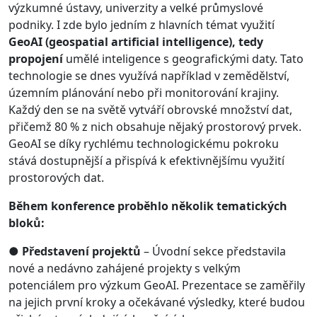
výzkumné ústavy, univerzity a velké průmyslové
podniky. I zde bylo jedním z hlavních témat využití
GeoAI (geospatial artificial intelligence), tedy
propojení
umělé inteligence s geografickými daty. Tato
technologie se dnes využívá například v zemědělství,
územním plánování nebo při monitorování krajiny.
Každý den se na světě vytváří obrovské množství dat,
přičemž 80 % z nich obsahuje nějaký prostorový prvek.
GeoAI se díky rychlému technologickému pokroku
stává dostupnější a přispívá k efektivnějšímu využití
prostorových dat.
Během konference proběhlo několik tematických
bloků:
●
Představení projektů
– Úvodní sekce představila
nové a nedávno zahájené projekty s velkým
potenciálem pro výzkum GeoAI. Prezentace se zaměřily
na jejich první kroky a očekávané výsledky, které budou